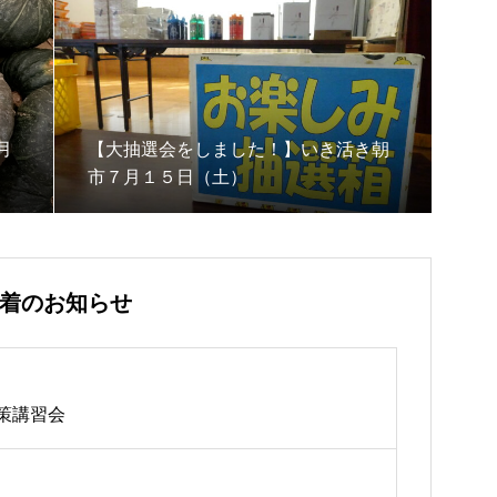
月
【大抽選会をしました！】いき活き朝
市７月１５日（土）
着のお知らせ
策講習会