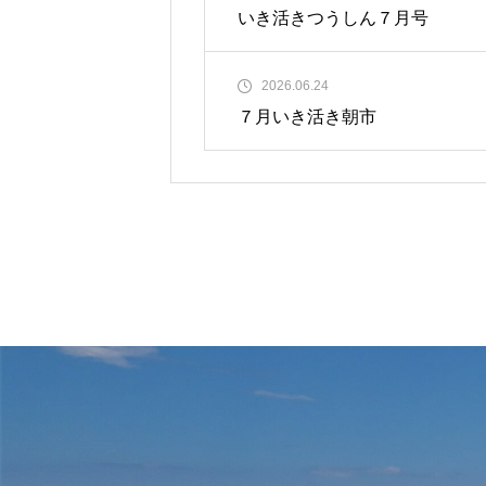
いき活きつうしん７月号
2026.06.24
７月いき活き朝市