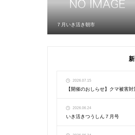
７月いき活き朝市
新
2026.07.15
【開催のおしらせ】クマ被害対
2026.06.24
いき活きつうしん７月号