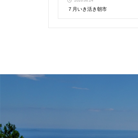
2026.06.24
７月いき活き朝市